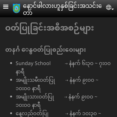
Skip to main content
ေနာင်ဖါလားဟူနှစ်ခြင်းအသင်းေ
Se
တာ်
ဝတ်ပြုခြင်းအစီအစဉ်များ
တနင်္ဂ ေနွဝတ်ပြုစည်းေဝးများ
Sunday School ⇢ နံနက် ၆း၃၀ ~ ၇း၀၀
နာရီ
အမျိုးသမီးဝတ်ပြု ⇢ နံနက် ၉း၀၀ ~
၁၀း၀၀ နာရီ
အမျိုးသားဝတ်ပြု ⇢ နံနက် ၉း၀၀ ~
၁၀း၀၀ နာရီ
ေန့လည်ဝတ်ပြု ⇢ နံနက် ၁၀း၃၀ ~