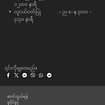
၁၂း၀၀ နာရီ
လူငယ်ဝတ်ပြု ⇢ ည ေန ၃း၀၀ ~
၄း၃၀ နာရီ
၎င်းကိုမျှဝေမည်။
Footer
ဆက်သွယ်ရန်
မူပိုင်ခွင့်