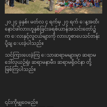
၂၀၂၄ ခုနှစ်၊ မတ်လ ၄ ရက်မှ ၂၇ ရက် ေန့အထိ၊
ေနာင်ဖါလားဟူနှစ်ခြင်းခရစ်ယာန်အသင်းေတာ်၌
က ေလးနှင့်လူငယ်များကို လားဟူစာေပသင်တန်း
ပို့ချ ေပးခဲ့ပါသည်။
သင်ကြားေပးခဲ့ကြ ေသာဆရာမများမှာ ဆရာမ
ေဒါ်လှယဉ်ရှဲ၊ ဆရာမနာမီး၊ ဆရာမရိုဝင်နာ တို့
ဖြစ်ကြပါသည်။
၎င်းကိုမျှဝေမည်။