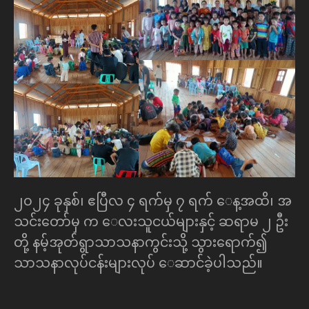
၂၀၂၄ ခုနှစ်၊ ဧပြီလ ၄ ရက်မှ ၇ ရက် ေန့အထိ၊ အ
သင်းေတာ်မှ က ေလးသူငယ်များနှင့် ဆရာမ ၂ ဦး
တို့ နမ့်အုတ်ရွာသာသနာကွင်းသို့ သွားေရာက်၍
သာသနာလုပ်ငန်းများလုပ် ေဆာင်ခဲ့ပါသည်။