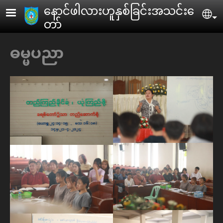
Skip to main content
ေနာင်ဖါလားဟူနှစ်ခြင်းအသင်းေ
Se
တာ်
ဓမ္မပညာ