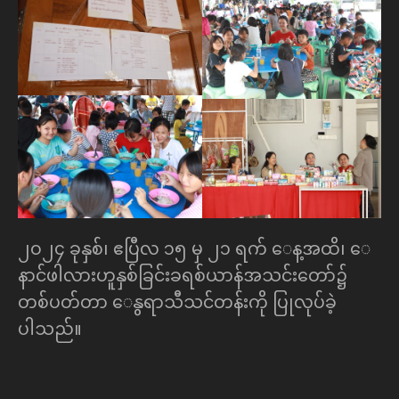
၂၀၂၄ ခုနှစ်၊ ဧပြီလ ၁၅ မှ ၂၁ ရက် ေန့အထိ၊ ေ
နာင်ဖါလားဟူနှစ်ခြင်းခရစ်ယာန်အသင်းေတာ်၌
တစ်ပတ်တာ ေနွရာသီသင်တန်းကို ပြုလုပ်ခဲ့
ပါသည်။