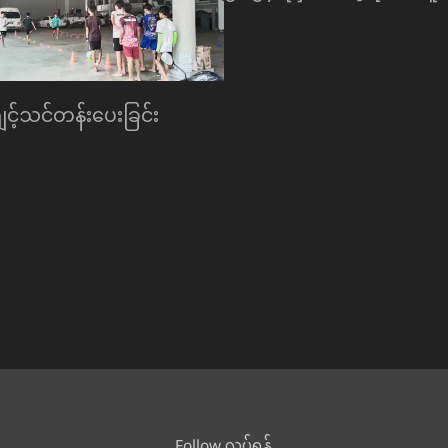
င့်သင်တန်းေပးခြင်း
Follow လုပ်ရန်