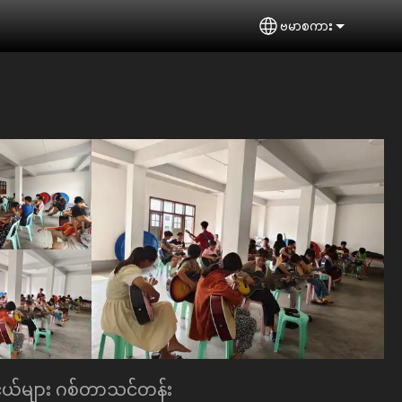
ဗမာစကား
Select your langu
ငယ်များ ဂစ်တာသင်တန်း