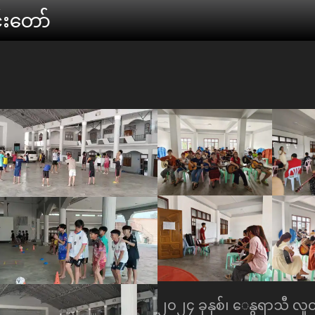
်းေတာ်
၂၀၂၄ ခုနှစ်၊ ေနွရာသီ လူ