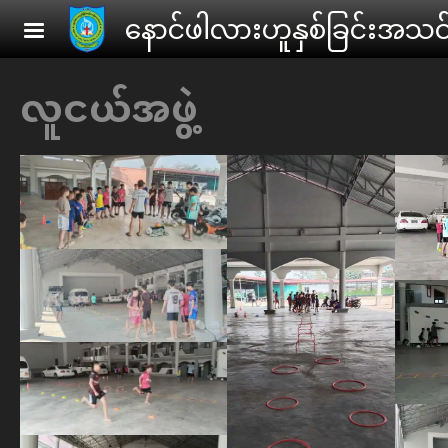
Skip to main content
ေနာင်ဖါလားဟူနှစ်ခြင်းအသင
လူငယ်အဖွဲ့