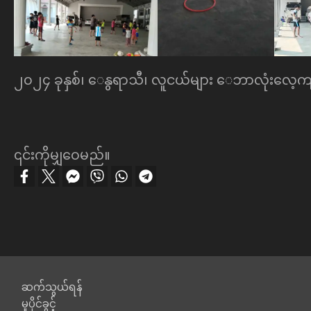
၂၀၂၄ ခုနှစ်၊ ေနွရာသီ၊ လူငယ်များ ေဘာလံုးေလ့ကျ
၎င်းကိုမျှဝေမည်။
Footer
ဆက်သွယ်ရန်
မူပိုင်ခွင့်