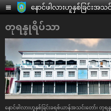
Skip to main content
ေနာင်ဖါလားဟူနှစ်ခြင်းအသင
တုရန္နုရိပ်သာ
ေနာင်ဖါလားဟူနှစ်ခြင်းခရစ်ယာန်အသင်းေတာ်၊ တုရ