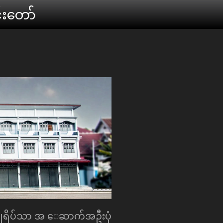
်းေတာ်
န္နုရိပ်သာ အ ေဆာက်အဦးပုံ