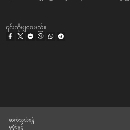
၎င်းကိုမျှဝေမည်။
Footer
ဆက်သွယ်ရန်
မူပိုင်ခွင့်